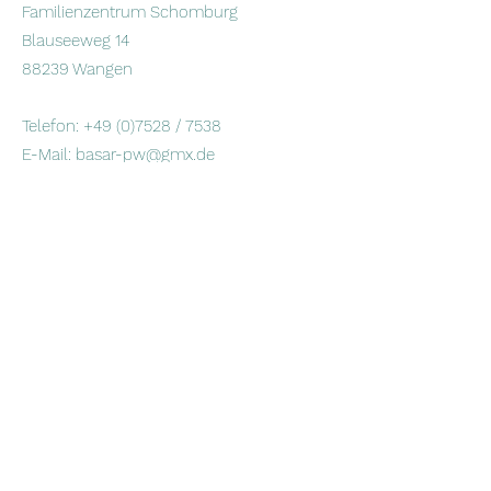
Familienzentrum Schomburg
Blauseeweg 14
88239 Wangen
Telefon:
+49 (0)7528
/ 7538
E-Mail: basar-pw@gmx.de
Handelsregister
Amtsgericht Ulm, HRB Nr. XXXXXXXX
Steuer-Nr XXXXXXXXXXX
Umsatzsteuer-Ident.-Nr. XXXXXXXXXX
Verantwortlich für die Website
Stefanie
Bildnachweis: Natalie Mayer
Kindergarten und Krippe St. Raphael
Primisweiler -
Blauseeweg
14 88239