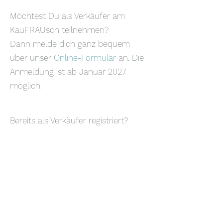
Möchtest Du als Verkäufer am
KauFRAUsch teilnehmen?
Dann melde dich ganz bequem
über unser
Online-Formular
an. Die
Anmeldung ist ab Januar 2027
möglich.
Bereits als Verkäufer registriert?
Dann findest Du hier die
Verkäuferinfos
.
Du möchtest Werbung für unseren
Basar machen?